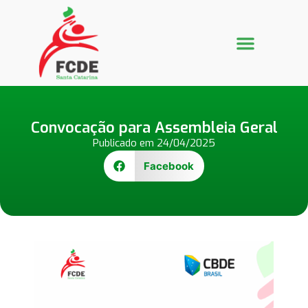
Portal de Inscrições FCDE
Galeria de Fotos
CONVOCAÇÃO JEBs SUB-14
Convocação para Assembleia Geral
Publicado em
24/04/2025
Facebook